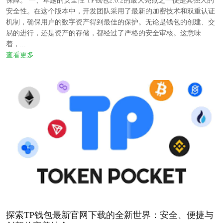
保障。 一、卓越的安全性 TP钱包2.0.2的最大亮点之一便是其强大的
安全性。在这个版本中，开发团队采用了最新的加密技术和双重认证
机制，确保用户的数字资产得到最佳的保护。无论是钱包的创建、交
易的进行，还是资产的存储，都经过了严格的安全审核。这意味
着，...
查看更多
探索TP钱包最新官网下载的全新世界：安全、便捷与