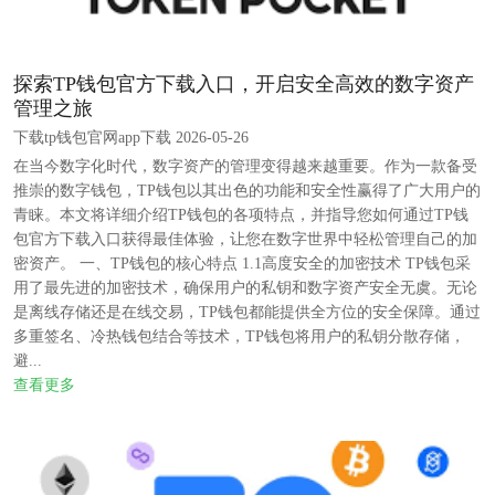
探索TP钱包官方下载入口，开启安全高效的数字资产
管理之旅
下载tp钱包官网app下载 2026-05-26
在当今数字化时代，数字资产的管理变得越来越重要。作为一款备受
推崇的数字钱包，TP钱包以其出色的功能和安全性赢得了广大用户的
青睐。本文将详细介绍TP钱包的各项特点，并指导您如何通过TP钱
包官方下载入口获得最佳体验，让您在数字世界中轻松管理自己的加
密资产。 一、TP钱包的核心特点 1.1高度安全的加密技术 TP钱包采
用了最先进的加密技术，确保用户的私钥和数字资产安全无虞。无论
是离线存储还是在线交易，TP钱包都能提供全方位的安全保障。通过
多重签名、冷热钱包结合等技术，TP钱包将用户的私钥分散存储，
避...
查看更多