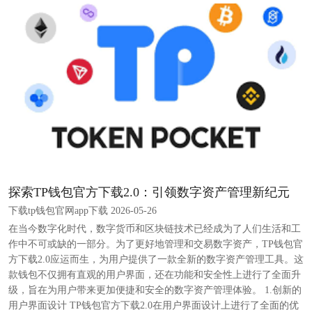
探索TP钱包官方下载2.0：引领数字资产管理新纪元
下载tp钱包官网app下载 2026-05-26
在当今数字化时代，数字货币和区块链技术已经成为了人们生活和工
作中不可或缺的一部分。为了更好地管理和交易数字资产，TP钱包官
方下载2.0应运而生，为用户提供了一款全新的数字资产管理工具。这
款钱包不仅拥有直观的用户界面，还在功能和安全性上进行了全面升
级，旨在为用户带来更加便捷和安全的数字资产管理体验。 1.创新的
用户界面设计 TP钱包官方下载2.0在用户界面设计上进行了全面的优