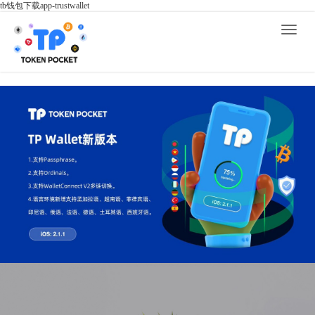
tb钱包下载app-trustwallet
Toggle
naviga