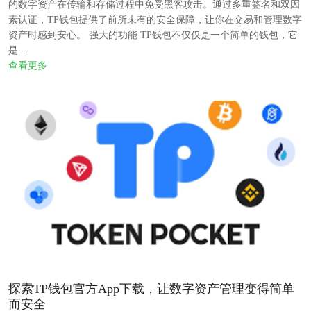
的数字资产在传输和存储过程中免受黑客攻击。通过多重签名和双因
素认证，TP钱包提供了前所未有的安全保障，让你在交易和管理数字
资产时感到安心。 强大的功能 TP钱包不仅仅是一个简单的钱包，它
是...
查看更多
探索TP钱包官方App下载，让数字资产管理变得简单
而安全