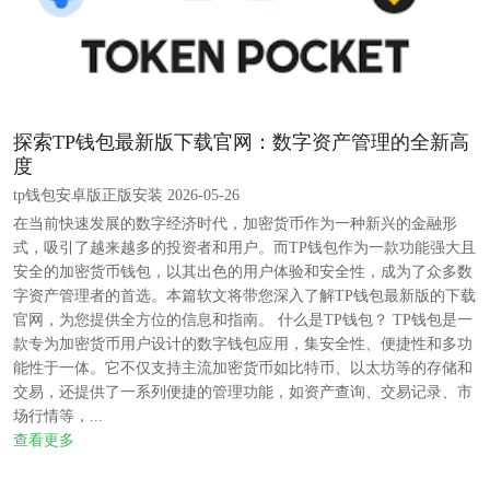
探索TP钱包最新版下载官网：数字资产管理的全新高
度
tp钱包安卓版正版安装 2026-05-26
在当前快速发展的数字经济时代，加密货币作为一种新兴的金融形
式，吸引了越来越多的投资者和用户。而TP钱包作为一款功能强大且
安全的加密货币钱包，以其出色的用户体验和安全性，成为了众多数
字资产管理者的首选。本篇软文将带您深入了解TP钱包最新版的下载
官网，为您提供全方位的信息和指南。 什么是TP钱包？ TP钱包是一
款专为加密货币用户设计的数字钱包应用，集安全性、便捷性和多功
能性于一体。它不仅支持主流加密货币如比特币、以太坊等的存储和
交易，还提供了一系列便捷的管理功能，如资产查询、交易记录、市
场行情等，...
查看更多