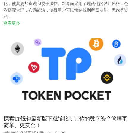
化，使其更加直观和易于操作。新界面采用了现代化的设计风格，色
彩搭配合理，布局简洁，使得用户可以快速找到所需功能。无论是资
产...
查看更多
探索TP钱包最新版下载链接：让你的数字资产管理更
简单、更安全！