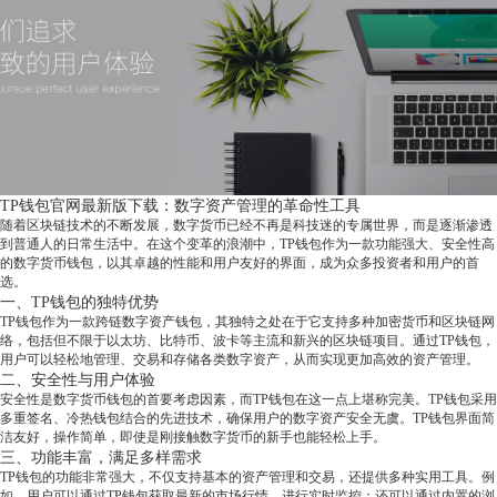
TP钱包官网最新版下载：数字资产管理的革命性工具
随着区块链技术的不断发展，数字货币已经不再是科技迷的专属世界，而是逐渐渗透
到普通人的日常生活中。在这个变革的浪潮中，TP钱包作为一款功能强大、安全性高
的数字货币钱包，以其卓越的性能和用户友好的界面，成为众多投资者和用户的首
选。
一、TP钱包的独特优势
TP钱包作为一款跨链数字资产钱包，其独特之处在于它支持多种加密货币和区块链网
络，包括但不限于以太坊、比特币、波卡等主流和新兴的区块链项目。通过TP钱包，
用户可以轻松地管理、交易和存储各类数字资产，从而实现更加高效的资产管理。
二、安全性与用户体验
安全性是数字货币钱包的首要考虑因素，而TP钱包在这一点上堪称完美。TP钱包采用
多重签名、冷热钱包结合的先进技术，确保用户的数字资产安全无虞。TP钱包界面简
洁友好，操作简单，即使是刚接触数字货币的新手也能轻松上手。
三、功能丰富，满足多样需求
TP钱包的功能非常强大，不仅支持基本的资产管理和交易，还提供多种实用工具。例
如，用户可以通过TP钱包获取最新的市场行情，进行实时监控；还可以通过内置的浏