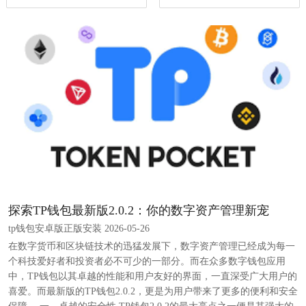
探索TP钱包最新版2.0.2：你的数字资产管理新宠
tp钱包安卓版正版安装 2026-05-26
在数字货币和区块链技术的迅猛发展下，数字资产管理已经成为每一
个科技爱好者和投资者必不可少的一部分。而在众多数字钱包应用
中，TP钱包以其卓越的性能和用户友好的界面，一直深受广大用户的
喜爱。而最新版的TP钱包2.0.2，更是为用户带来了更多的便利和安全